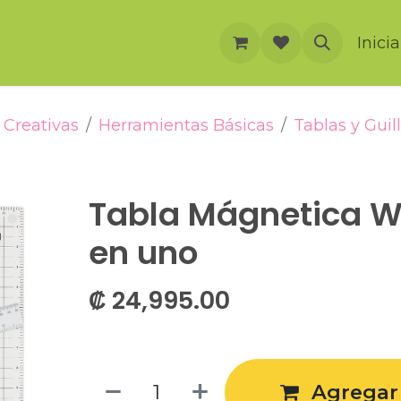
rnación
Cursos
Foro
Eventos
Inici
Creativas
Herramientas Básicas
Tablas y Guil
Tabla Mágnetica W
en uno
₡
24,995.00
Agregar 