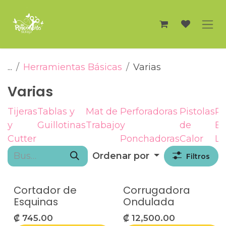
Ir al contenido
...
Herramientas Básicas
Varias
Varias
Tijeras
Tablas y
Mat de
Perforadoras
Pistolas
P
y
Guillotinas
Trabajo
y
de
Bo
Cutter
Ponchadoras
Calor
La
Ordenar por
Filtros
Cortador de
Corrugadora
Esquinas
Ondulada
₡
745.00
₡
12,500.00