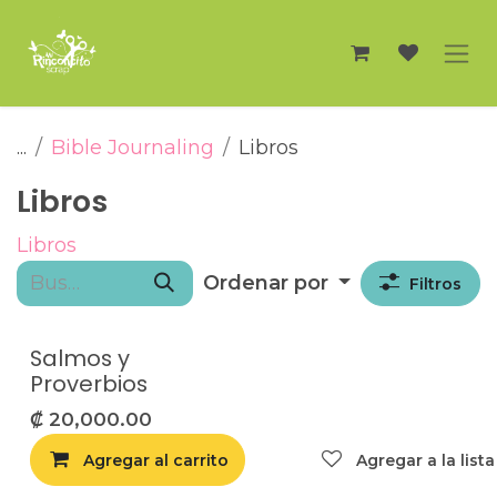
Ir al contenido
...
Bible Journaling
Libros
Libros
Libros
Ordenar por
Filtros
Salmos y
Proverbios
₡
20,000.00
Agregar al carrito
Agregar a la list