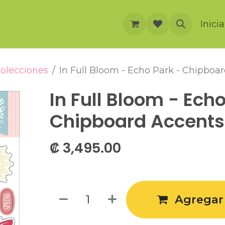
rnación
Cursos
Foro
Eventos
Inici
olecciones
In Full Bloom - Echo Park - Chipboa
In Full Bloom - Echo
Chipboard Accents
₡
3,495.00
Agregar 