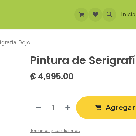
rnación
Cursos
Foro
Eventos
Inici
igrafía Rojo
Pintura de Serigraf
₡
4,995.00
Agregar 
Términos y condiciones